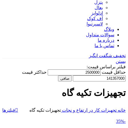
پتزل
بعال
ادلوایز
آف کوک
لاسپرتیوا
وبلاگ
سوالات متداول
درباره ما
تماس با ما
تخفیف شگفت انگیز
بستن
فیلتر براساس قیمت:
حداقل قیمت
حداكثر قيمت
صافی
تجهیزات تکیه گاه
خانه
تجهیزات کار در ارتفاع و نجات
تجهیزات تکیه گاه
فیلترها
-35%