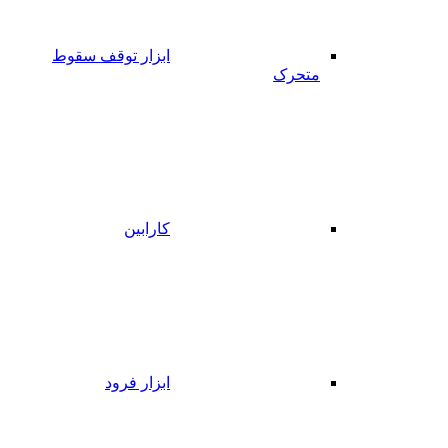
ابزار توقف سقوط
متحرک
کارابین
ابزار فرود