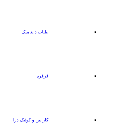
طناب داینامیک
قرقره
کارابین و کوئیک درا