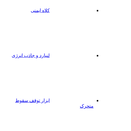
کلاه ایمنی
لنیارد و جاذب انرژی
ابزار توقف سقوط
متحرک