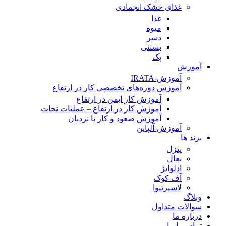
غذای خشک انجمادی
غذا
میوه
دسر
بستنی
پک
آموزش
آموزش-IRATA
آموزش دوره‌های تخصصی کار در ارتفاع
آموزش کار ایمن در ارتفاع
آموزش کار در ارتفاع – عملیات نجات
آموزش صعود و کار با نردبان
آموزش-آلپاین
برند ها
پتزل
بعال
ادلوایز
آف کوک
لاسپرتیوا
وبلاگ
سوالات متداول
درباره ما
تماس با ما