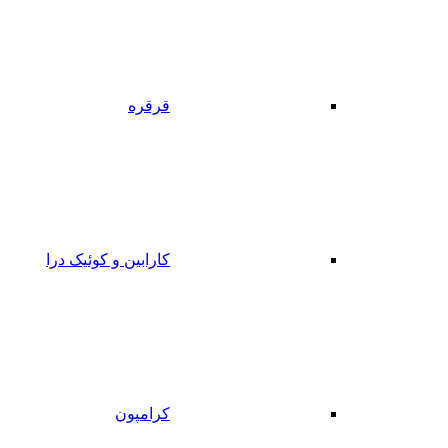
قرقره
کارابین و کوئیک درا
کرامپون