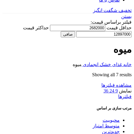
تخفیف شگفت انگیز
بستن
فیلتر براساس قیمت:
حداقل قیمت
حداكثر قيمت
صافی
میوه
خانه
غذای خشک انجمادی
میوه
Showing all 7 results
مشاهده فیلترها
نمایش
9
24
36
فیلترها
مرتب سازی بر اساس
محبوبیت
متوسط امتیاز
جدیدترین