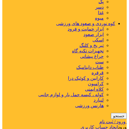
پک
دسر
غذا
میوه
کوه نوردی و صعود های ورزشی
ابزار حمایت و فرود
ابزار صعود
اسکی
تبر یخ و کلنگ
تجهیزات تکیه گاه
چراغ پیشانی
ست
طناب داینامیک
قرقره
کارابین و کوئیک درا
کرامپون
کلاه ایمنی
کوله ، کیسه حمل بار و لوازم جانبی
لنیارد
هارنس ورزشی
جستجو
ورود / ثبت نام
ورود
ایجاد حساب کاربری