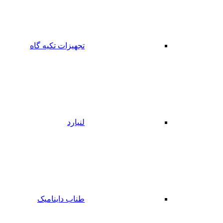
تجهیزات تکیه گاه
لنیارد
طناب داینامیک