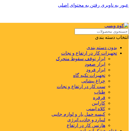
عبور به ناوبری
رفتن به محتوای اصلی
انتخاب دسته بندی
بدون دسته بندی
تجهیزات کار در ارتفاع و نجات
ابزار توقف سقوط متحرک
ابزار صعود
ابزار فرود
تجهیزات تکیه گاه
چراغ پیشانی
ست کار در ارتفاع و نجات
طناب
قرقره
کارابین
کلاه ایمنی
کیسه حمل بار و لوازم جانبی
لنیارد و جاذب انرژی
هارنس کار در ارتفاع
غذای خشک انجمادی