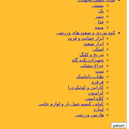
بستنی
پک
دسر
غذا
میوه
کوه نوردی و صعود های ورزشی
ابزار حمایت و فرود
ابزار صعود
اسکی
تبر یخ و کلنگ
تجهیزات تکیه گاه
چراغ پیشانی
ست
طناب داینامیک
قرقره
کارابین و کوئیک درا
کرامپون
کلاه ایمنی
کوله ، کیسه حمل بار و لوازم جانبی
لنیارد
هارنس ورزشی
جستجو