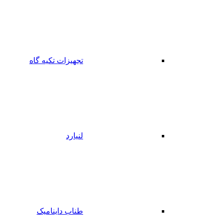
تجهیزات تکیه گاه
لنیارد
طناب داینامیک