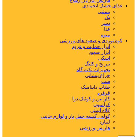
غذای خشک انجمادی
بستنی
پک
دسر
غذا
میوه
کوه نوردی و صعود های ورزشی
ابزار حمایت و فرود
ابزار صعود
اسکی
تبر یخ و کلنگ
تجهیزات تکیه گاه
چراغ پیشانی
ست
طناب داینامیک
قرقره
کارابین و کوئیک درا
کرامپون
کلاه ایمنی
کوله ، کیسه حمل بار و لوازم جانبی
لنیارد
هارنس ورزشی