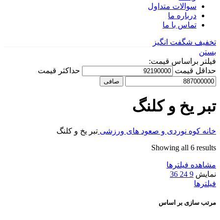
سوالات متداول
درباره ما
تماس با ما
تخفیف شگفت انگیز
بستن
فیلتر براساس قیمت:
حداقل قیمت
حداكثر قيمت
صافی
تبر یخ و کلنگ
خانه
کوه نوردی و صعود های ورزشی
تبر یخ و کلنگ
Showing all 6 results
مشاهده فیلترها
نمایش
9
24
36
فیلترها
مرتب سازی بر اساس