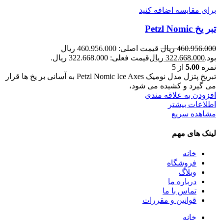
برای مقایسه اضافه کنید
تبر یخ Petzl Nomic
460.956.000
ریال
قیمت اصلی: 460.956.000 ریال
بود.
322.668.000
ریال
قیمت فعلی: 322.668.000 ریال.
نمره
5.00
از 5
تبریخ پتزل مدل نومیک Petzl Nomic Ice Axes به آسانی بر یخ ها قرار
می گیرد و کشیده می شود،
افزودن به علاقه مندی
اطلاعات بیشتر
مشاهده سریع
لینک های مهم
خانه
فروشگاه
وبلاگ
درباره ما
تماس با ما
قوانین و مقررات
خانه