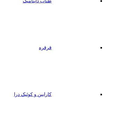
طناب داینامیک
قرقره
کارابین و کوئیک درا