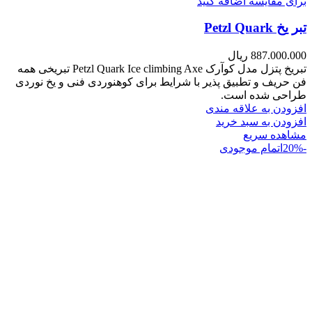
برای مقایسه اضافه کنید
تبر یخ Petzl Quark
887.000.000
ریال
تبریخ پتزل مدل کوآرک Petzl Quark Ice climbing Axe تبریخی همه
فن حریف و تطبیق پذیر با شرایط برای کوهنوردی فنی و یخ نوردی
طراحی شده است.
افزودن به علاقه مندی
افزودن به سبد خرید
مشاهده سریع
-20%
اتمام موجودی