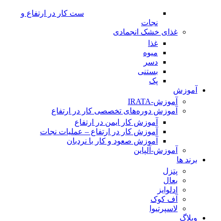
ست کار در ارتفاع و
نجات
غذای خشک انجمادی
غذا
میوه
دسر
بستنی
پک
آموزش
آموزش-IRATA
آموزش دوره‌های تخصصی کار در ارتفاع
آموزش کار ایمن در ارتفاع
آموزش کار در ارتفاع – عملیات نجات
آموزش صعود و کار با نردبان
آموزش-آلپاین
برند ها
پتزل
بعال
ادلوایز
آف کوک
لاسپرتیوا
وبلاگ