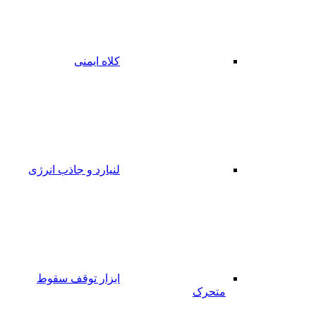
کلاه ایمنی
لنیارد و جاذب انرژی
ابزار توقف سقوط
متحرک