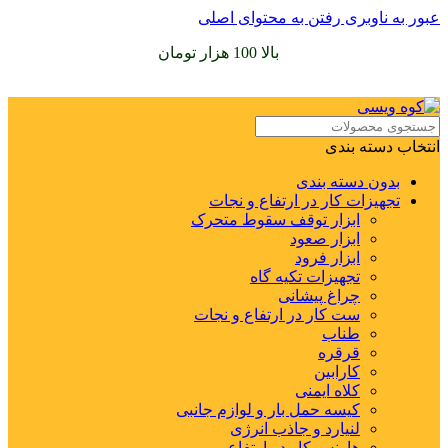
عبور به ناوبری
رفتن به محتوای اصلی
سفارشات خود را برای
بالا 100 هزار تومان
را با پیک رایگان تجربه
کنید
انتخاب دسته بندی
بدون دسته بندی
تجهیزات کار در ارتفاع و نجات
ابزار توقف سقوط متحرک
ابزار صعود
ابزار فرود
تجهیزات تکیه گاه
چراغ پیشانی
ست کار در ارتفاع و نجات
طناب
قرقره
کارابین
کلاه ایمنی
کیسه حمل بار و لوازم جانبی
لنیارد و جاذب انرژی
هارنس کار در ارتفاع