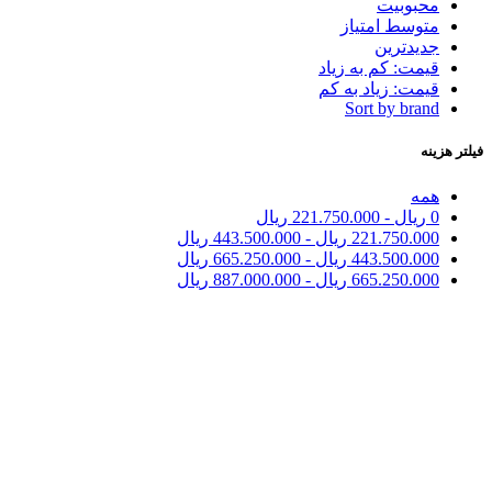
محبوبیت
متوسط امتیاز
جدیدترین
قیمت: کم به زیاد
قیمت: زیاد به کم
Sort by brand
فیلتر هزینه
همه
0
ریال
-
221.750.000
ریال
221.750.000
ریال
-
443.500.000
ریال
443.500.000
ریال
-
665.250.000
ریال
665.250.000
ریال
-
887.000.000
ریال