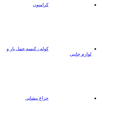
کرامپون
کوله ، کیسه حمل بار و
لوازم جانبی
چراغ پیشانی