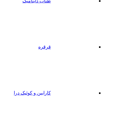
طناب داینامیک
قرقره
کارابین و کوئیک درا