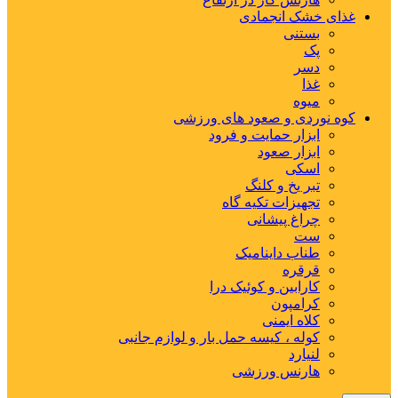
غذای خشک انجمادی
بستنی
پک
دسر
غذا
میوه
کوه نوردی و صعود های ورزشی
ابزار حمایت و فرود
ابزار صعود
اسکی
تبر یخ و کلنگ
تجهیزات تکیه گاه
چراغ پیشانی
ست
طناب داینامیک
قرقره
کارابین و کوئیک درا
کرامپون
کلاه ایمنی
کوله ، کیسه حمل بار و لوازم جانبی
لنیارد
هارنس ورزشی