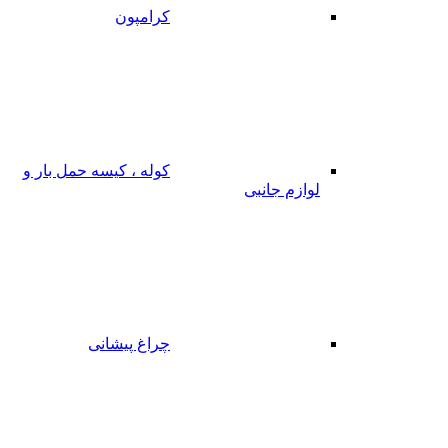
کرامپون
کوله ، کیسه حمل بار و
لوازم جانبی
چراغ پیشانی