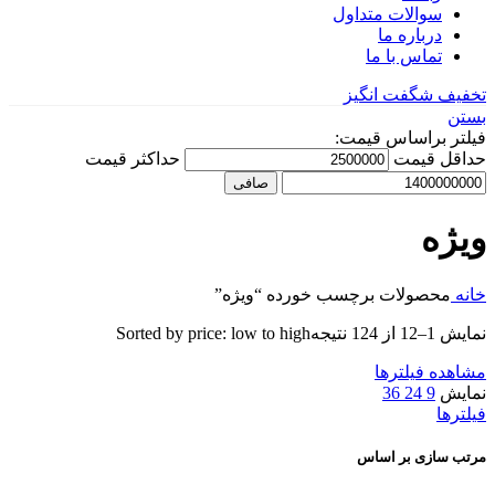
سوالات متداول
درباره ما
تماس با ما
تخفیف شگفت انگیز
بستن
فیلتر براساس قیمت:
حداقل قیمت
حداكثر قيمت
صافی
ویژه
خانه
محصولات برچسب خورده “ویژه”
نمایش 1–12 از 124 نتیجه
Sorted by price: low to high
مشاهده فیلترها
نمایش
9
24
36
فیلترها
مرتب سازی بر اساس