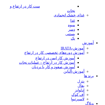
ست کار در ارتفاع و
نجات
غذای خشک انجمادی
غذا
میوه
دسر
بستنی
پک
آموزش
آموزش-IRATA
آموزش دوره‌های تخصصی کار در ارتفاع
آموزش کار ایمن در ارتفاع
آموزش کار در ارتفاع – عملیات نجات
آموزش صعود و کار با نردبان
آموزش-آلپاین
برند ها
پتزل
بعال
ادلوایز
آف کوک
لاسپرتیوا
وبلاگ