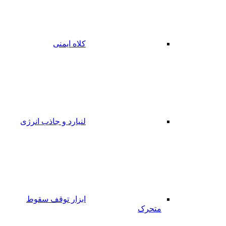
کلاه ایمنی
لنیارد و جاذب انرژی
ابزار توقف سقوط
متحرک