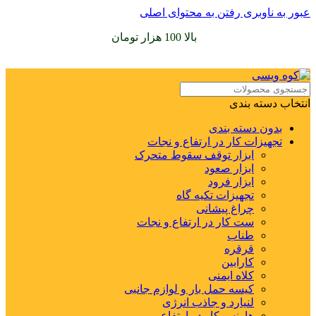
عبور به ناوبری
رفتن به محتوای اصلی
سفارشات خود را برای
بالا 100 هزار تومان
را با پیک رایگان تجربه
کنید
انتخاب دسته بندی
بدون دسته بندی
تجهیزات کار در ارتفاع و نجات
ابزار توقف سقوط متحرک
ابزار صعود
ابزار فرود
تجهیزات تکیه گاه
چراغ پیشانی
ست کار در ارتفاع و نجات
طناب
قرقره
کارابین
کلاه ایمنی
کیسه حمل بار و لوازم جانبی
لنیارد و جاذب انرژی
هارنس کار در ارتفاع