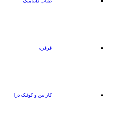
طناب داینامیک
قرقره
کارابین و کوئیک درا