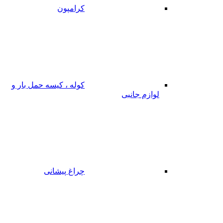
کرامپون
کوله ، کیسه حمل بار و
لوازم جانبی
چراغ پیشانی