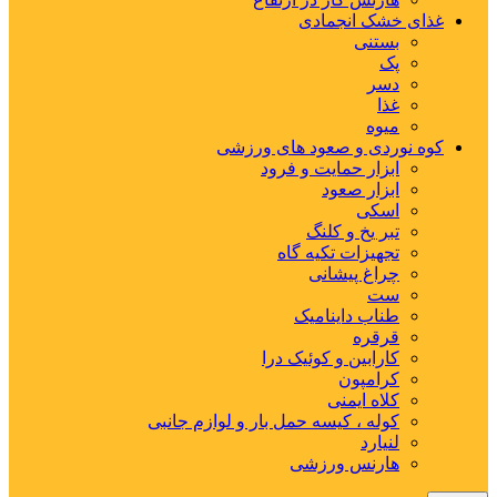
غذای خشک انجمادی
بستنی
پک
دسر
غذا
میوه
کوه نوردی و صعود های ورزشی
ابزار حمایت و فرود
ابزار صعود
اسکی
تبر یخ و کلنگ
تجهیزات تکیه گاه
چراغ پیشانی
ست
طناب داینامیک
قرقره
کارابین و کوئیک درا
کرامپون
کلاه ایمنی
کوله ، کیسه حمل بار و لوازم جانبی
لنیارد
هارنس ورزشی