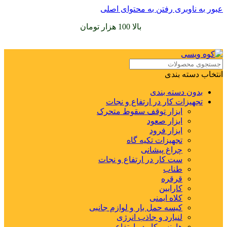
عبور به ناوبری
رفتن به محتوای اصلی
سفارشات خود را برای
بالا 100 هزار تومان
را با پیک رایگان تجربه
کنید
انتخاب دسته بندی
بدون دسته بندی
تجهیزات کار در ارتفاع و نجات
ابزار توقف سقوط متحرک
ابزار صعود
ابزار فرود
تجهیزات تکیه گاه
چراغ پیشانی
ست کار در ارتفاع و نجات
طناب
قرقره
کارابین
کلاه ایمنی
کیسه حمل بار و لوازم جانبی
لنیارد و جاذب انرژی
هارنس کار در ارتفاع