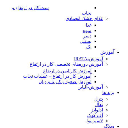
ست کار در ارتفاع و
نجات
غذای خشک انجمادی
غذا
میوه
دسر
بستنی
پک
آموزش
آموزش-IRATA
آموزش دوره‌های تخصصی کار در ارتفاع
آموزش کار ایمن در ارتفاع
آموزش کار در ارتفاع – عملیات نجات
آموزش صعود و کار با نردبان
آموزش-آلپاین
برند ها
پتزل
بعال
ادلوایز
آف کوک
لاسپرتیوا
وبلاگ