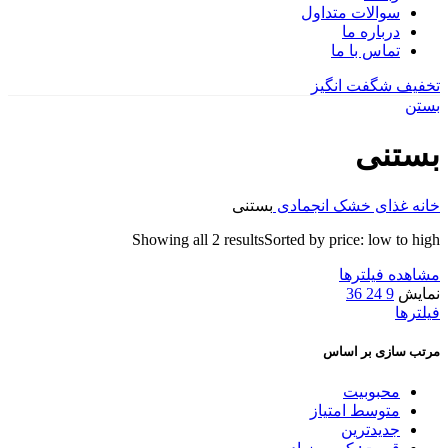
سوالات متداول
درباره ما
تماس با ما
تخفیف شگفت انگیز
بستن
بستنی
خانه
غذای خشک انجمادی
بستنی
Showing all 2 results
Sorted by price: low to high
مشاهده فیلترها
نمایش
9
24
36
فیلترها
مرتب سازی بر اساس
محبوبیت
متوسط امتیاز
جدیدترین