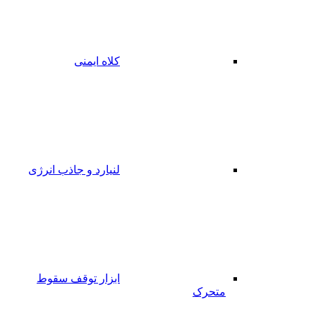
کلاه ایمنی
لنیارد و جاذب انرژی
ابزار توقف سقوط
متحرک