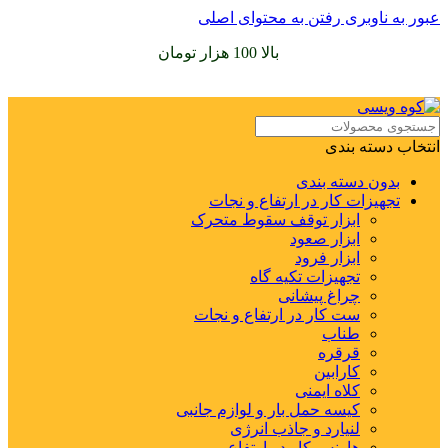
عبور به ناوبری
رفتن به محتوای اصلی
سفارشات خود را برای
بالا 100 هزار تومان
را با پیک رایگان تجربه
کنید
انتخاب دسته بندی
بدون دسته بندی
تجهیزات کار در ارتفاع و نجات
ابزار توقف سقوط متحرک
ابزار صعود
ابزار فرود
تجهیزات تکیه گاه
چراغ پیشانی
ست کار در ارتفاع و نجات
طناب
قرقره
کارابین
کلاه ایمنی
کیسه حمل بار و لوازم جانبی
لنیارد و جاذب انرژی
هارنس کار در ارتفاع