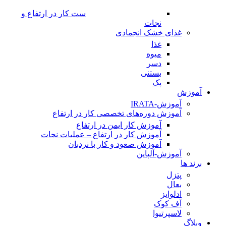
ست کار در ارتفاع و
نجات
غذای خشک انجمادی
غذا
میوه
دسر
بستنی
پک
آموزش
آموزش-IRATA
آموزش دوره‌های تخصصی کار در ارتفاع
آموزش کار ایمن در ارتفاع
آموزش کار در ارتفاع – عملیات نجات
آموزش صعود و کار با نردبان
آموزش-آلپاین
برند ها
پتزل
بعال
ادلوایز
آف کوک
لاسپرتیوا
وبلاگ