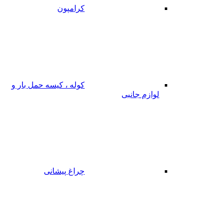
کرامپون
کوله ، کیسه حمل بار و
لوازم جانبی
چراغ پیشانی