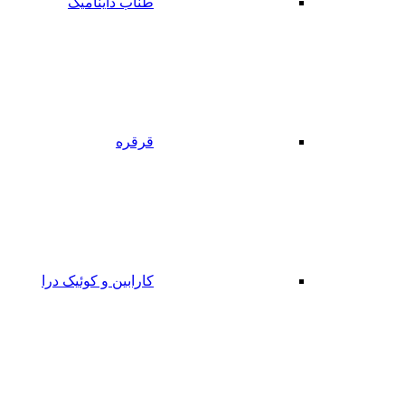
طناب داینامیک
قرقره
کارابین و کوئیک درا