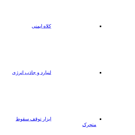
کلاه ایمنی
لنیارد و جاذب انرژی
ابزار توقف سقوط
متحرک