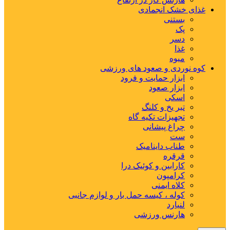
غذای خشک انجمادی
بستنی
پک
دسر
غذا
میوه
کوه نوردی و صعود های ورزشی
ابزار حمایت و فرود
ابزار صعود
اسکی
تبر یخ و کلنگ
تجهیزات تکیه گاه
چراغ پیشانی
ست
طناب داینامیک
قرقره
کارابین و کوئیک درا
کرامپون
کلاه ایمنی
کوله ، کیسه حمل بار و لوازم جانبی
لنیارد
هارنس ورزشی