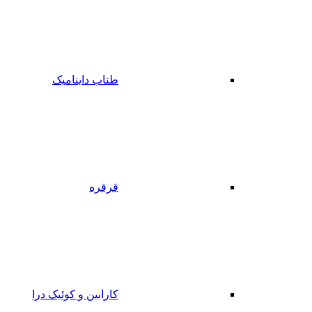
طناب داینامیک
قرقره
کارابین و کوئیک درا