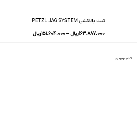
کیت بالاکشی PETZL JAG SYSTEM
163.887.000
ریال
–
151.604.000
ریال
-18%
اتمام موجودی