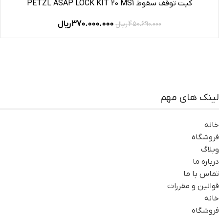
کیت توقف سقوط PETZL ASAP LOCK KIT 20 MS1
370.000.000
ریال
450.690.000
ریال
لینک های مهم
خانه
فروشگاه
وبلاگ
درباره ما
تماس با ما
قوانین و مقررات
خانه
فروشگاه