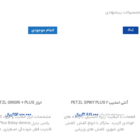
محصولات پیشنهادی
-20%
اتمام موجودی
آنتی اسلیپ PETZL SPIKY PLUS 2
ابزار PETZL GRIGRI + PLUS
22.871.000
ریال
252.000.000
ریال
28.588.000
ریال
قطعات با کیفیت: زیره لاستیکی با زائده های
مشخصات ابزار حمایت و فرود گی
فولادی کاربید. سازگار با انواع کفش: کفش
های شهری، کفش های ورزشی
قابلیت قفل شوندگی اضطراری: د