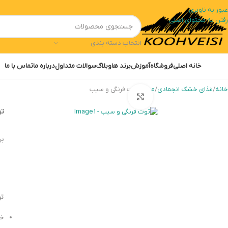
عبور به ناوبری
رفتن به محتوای اصلی
انتخاب دسته بندی
خانه اصلی
فروشگاه
آموزش
برند ها
وبلاگ
سوالات متداول
درباره ما
تماس با ما
خانه
غذای خشک انجمادی
میوه
توت فرنگی و سیب
بزرگنمایی تصویر
تو
بر
تو
خش