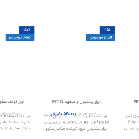
-50%
-15%
اتمام موجودی
اتمام موجودی
ابزار پشتیبان و صعود PETZL
ابزار توقف سقوط  MONITOR
RESCUCENDER
80.540.000
ریال
47.653.000
ری
94.753.000
ریال
ری گیری
ابزار توقف سقوط مت
ابزار حمایت فرود رسکیو سندر پتزل Petzl
پلاس پتزل Grigri Plus Belay device :
بئال با صفحه جانبی
RESCUCENDER Self Belay مشخصات
ر صورتی
ابزار پشتیبان فرود گیرنده طناب رسکیو
ster:
سندر پتزل Petzl