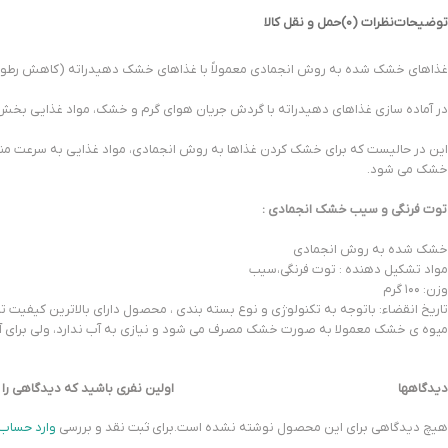
توضیحات
نظرات (0)
حمل و نقل کالا
غذاهای خشک شده به روش انجمادی معمولاً با غذاهای خشک دهیدراته (کاهش رطوبت ی
در آماده سازی غذاهای دهیدراته با گردش جریان هوای گرم و خشک، مواد غذایی بخش ز
این در حالیست که برای خشک کردن غذاها به روش انجمادی، مواد غذایی به سرعت منجمد 
خشک می شود.
توت فرنگی و سیب خشک انجمادی :
خشک شده به روش انجمادی
مواد تشکیل دهنده : توت فرنگی،سیب
وزن: ۱۰۰ گرم
تاریخ انقضاء: باتوجه به تکنولوژی و نوع بسته بندی ، محصول دارای بالاترین کیفیت تا 30 سال می باشد ولی باتوجه به استانداردهای ملی هر کشوری محدودیت برای تاریخ انقضا وجود دارد و حداکثر تاریخ انقضا طبق قوانین ایران 2 سال می باش
میوه ی خشک معمولا به صورت خشک مصرف می شود و نیازی به آب ندارد، ولی برای آبر
دیدگاهها
اولین نفری باشید که دیدگاهی را 
هیچ دیدگاهی برای این محصول نوشته نشده است.
برای ثبت نقد و بررسی
وارد حساب 