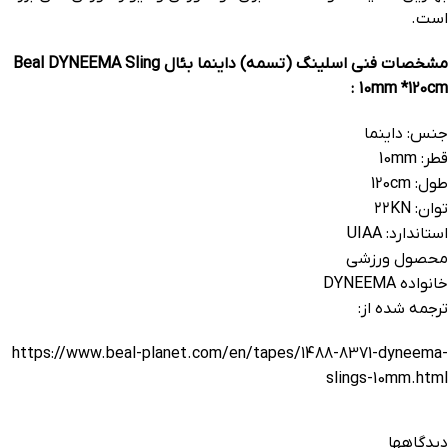
است.
مشخصات فنی اسلینگ (تسمه) داینما بئال Beal DYNEEMA Sling
10mm *120cm :
جنس: داینما
قطر: 10mm
طول: 120cm
توان: ۲۲KN
استاندارد: UIAA
محصول ورزشی
خانواده DYNEEMA
ترجمه شده از:
https://www.beal-planet.com/en/tapes/1488-8371-dyneema-
slings-10mm.html
دیدگاهها