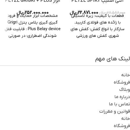
آنتی اسلیپ PETZL SPIKY
ابزار PETZL GRIGRI + PLUS
PLUS 2
252.000.000
ریال
22.871.000
ریال
28.588.000
ریال
مشخصات ابزار حمایت و فرود
قطعات با کیفیت: زیره لاستیکی
گیری گیری پلاس پتزل Grigri
با زائده های فولادی کاربید.
Plus Belay device : قابلیت قفل
سازگار با انواع کفش: کفش های
شوندگی اضطراری: در صورتی
شهری، کفش های ورزشی
لینک های مهم
خانه
فروشگاه
وبلاگ
درباره ما
تماس با ما
قوانین و مقررات
خانه
فروشگاه