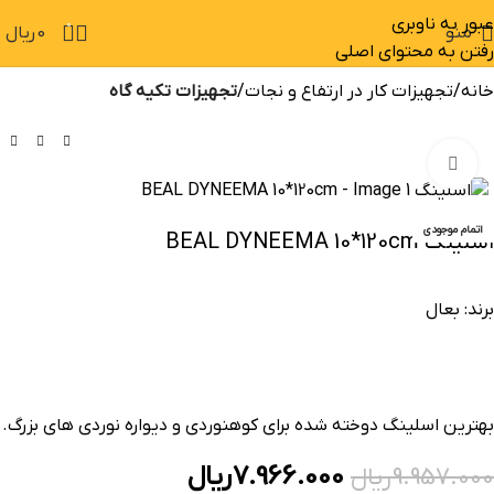
عبور به ناوبری
0
منو
0
ریال
رفتن به محتوای اصلی
خانه
تجهیزات کار در ارتفاع و نجات
تجهیزات تکیه گاه
بزرگنمایی تصویر
-20%
اتمام موجودی
اسلینگ BEAL DYNEEMA 10*120cm
برند:
بعال
بهترین اسلینگ دوخته شده برای کوهنوردی و دیواره نوردی های بزرگ.
7.966.000
ریال
9.957.000
ریال