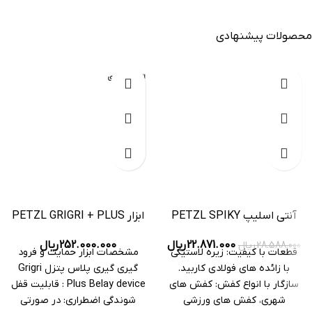
محصولات پیشنهادی
-20%
اتمام موجودی
آنتی اسلیپ PETZL SPIKY
ابزار PETZL GRIGRI + PLUS
PLUS 2
252.000.000
ریال
22.871.000
ریال
28.588.000
ریال
مشخصات ابزار حمایت و فرود
قطعات با کیفیت: زیره لاستیکی
گیری گیری پلاس پتزل Grigri
با زائده های فولادی کاربید.
Plus Belay device : قابلیت قفل
سازگار با انواع کفش: کفش های
شوندگی اضطراری: در صورتی
شهری، کفش های ورزشی