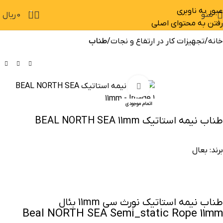
عبور به ناوبری
0
منو
0
ریال
رفتن به محتوای اصلی
خانه
تجهیزات کار در ارتفاع و نجات
طناب
بزرگنمایی تصویر
-20%
اتمام موجودی
طناب نیمه استاتیک BEAL NORTH SEA 11mm
برند:
بعال
طناب نیمه استاتیک نورث سی 11mm بئال
Beal NORTH SEA Semi_static Rope 11mm