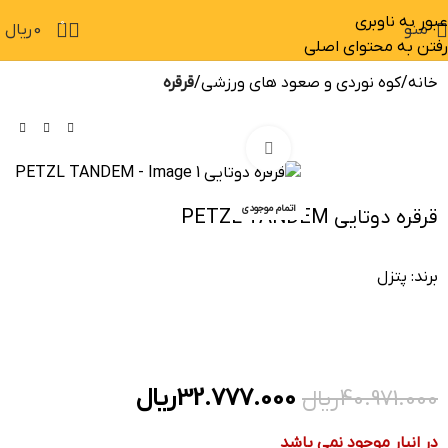
عبور به ناوبری
0
منو
0
ریال
رفتن به محتوای اصلی
خانه
کوه نوردی و صعود های ورزشی
قرقره
بزرگنمایی تصویر
-20%
اتمام موجودی
قرقره دوتایی PETZL TANDEM
برند:
پتزل
32.777.000
ریال
40.971.000
ریال
در انبار موجود نمی باشد