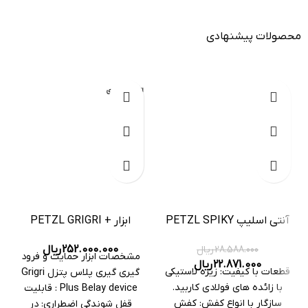
محصولات پیشنهادی
-20%
اتمام موجودی
آنتی اسلیپ PETZL SPIKY
ابزار PETZL GRIGRI +
PLUS
PLUS 2
252.000.000
ریال
28.588.000
ریال
مشخصات ابزار حمایت و فرود
22.871.000
ریال
قطعات با کیفیت: زیره لاستیکی
گیری گیری پلاس پتزل Grigri
با زائده های فولادی کاربید.
Plus Belay device : قابلیت
سازگار با انواع کفش: کفش
قفل شوندگی اضطراری: در