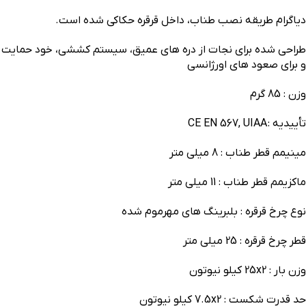
دیاگرام طریقه نصب طناب، داخل قرقره حکاکی شده است.
طراحی شده برای نجات از دره های عمیق، سیستم کششی، خود حمایت
و برای صعود های اورژانسی
وزن : 85 گرم
تأییدیه :
CE EN 567, UIAA
مینیمم قطر طناب : 8 میلی متر
ماکزیمم قطر طناب : 11 میلی متر
نوع چرخ قرقره : بلبرینگ های مهرموم شده
قطر چرخ قرقره : 25 میلی متر
وزن بار : 2
x
25 کیلو نیوتون
حد قدرت شکست : 2
x
7.5 کیلو نیوتون