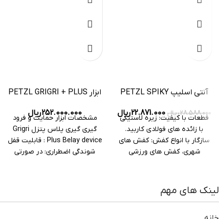
آنتی اسلیپ PETZL SPIKY
ابزار PETZL GRIGRI + PLUS
PLUS 2
252.000.000
ریال
22.871.000
ریال
28.588.000
ریال
مشخصات ابزار حمایت و فرود
قطعات با کیفیت: زیره لاستیکی
گیری گیری پلاس پتزل Grigri
با زائده های فولادی کاربید.
Plus Belay device : قابلیت قفل
سازگار با انواع کفش: کفش های
شوندگی اضطراری: در صورتی
شهری، کفش های ورزشی
لینک های مهم
خانه