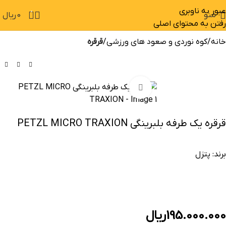
عبور به ناوبری
0
منو
0
ریال
رفتن به محتوای اصلی
خانه
کوه نوردی و صعود های ورزشی
قرقره
بزرگنمایی تصویر
قرقره یک طرفه بلبرینگی PETZL MICRO TRAXION
برند:
پتزل
195.000.000
ریال