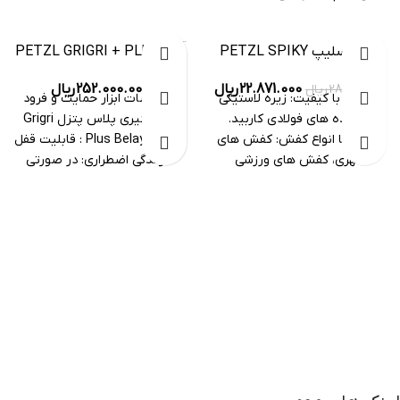
-20%
اتمام موجودی
آنتی اسلیپ PETZL SPIKY
ابزار PETZL GRIGRI + PLUS
PLUS 2
252.000.000
ریال
22.871.000
ریال
28.588.000
ریال
مشخصات ابزار حمایت و فرود
قطعات با کیفیت: زیره لاستیکی
گیری گیری پلاس پتزل Grigri
با زائده های فولادی کاربید.
Plus Belay device : قابلیت قفل
سازگار با انواع کفش: کفش های
شوندگی اضطراری: در صورتی
شهری، کفش های ورزشی