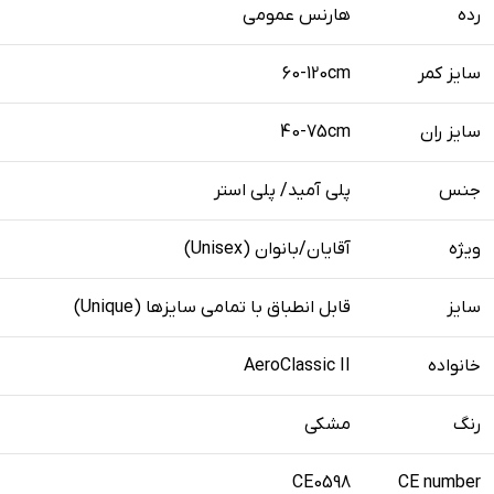
رده
هارنس عمومی
سایز کمر
60-120cm
سایز ران
40-75cm
جنس
پلی آمید/ پلی استر
ویژه
آقایان/بانوان (Unisex)
سایز
قابل انطباق با تمامی سایزها (Unique)
خانواده
AeroClassic II
رنگ
مشکی
CE0598
CE number