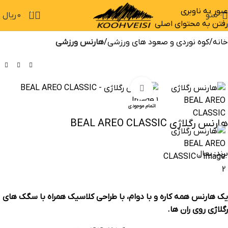
عبور به ناوبری
0
منو
0
ریال
رفتن به محتوای اصلی
خانه
کوه نوردی و صعود های ورزشی
هارنس ورزشی
بزرگنمایی تصویر
-20%
اتمام موجودی
هارنس رگلاژی BEAL AREO CLASSIC
برند:
بعال
یک هارنس همه کاره و با دوام، با طراحی کلاسیک همراه با سگک های
رگلاژی روی ران ها.