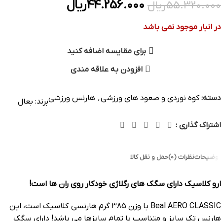
44.256.000
ریال
55.320.000
ریال
در انبار موجود نمی باشد
برای مقایسه اضافه کنید
افزودن به علاقه مندی
دسته:
کوه نوردی و صعود های ورزشی
,
هارنس ورزشی
برند:
بعال
اشتراک گذاری :
توضیحات
نظرات (0)
حمل و نقل کالا
ارو کلاسیک دارای سگک های رگلاژی خودکار روی ران ها است!
Beal AERO CLASSIC با وزن 385 گرم هارنسی کلاسیک است، این
هارنس تک سایز و متناسب با تمام سایزها می باشد! دارای سگک