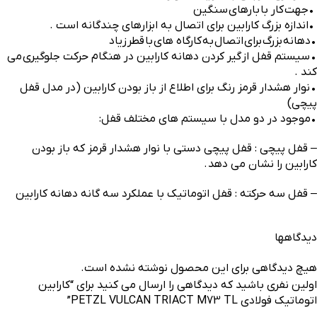
•
جهت
کار با
بارهای
سنگين
•
اندازه بزرگ کارابین برای اتصال به ابزارهای چندگانه است .
•
دهانه
‎بزرگ
برای
اتصال
به
کارگاه های
با
قطر
زياد
•
سيستم ‏قفل از گير كردن دهانه كارابين در هنگام حرکت جلوگيری می
کند .
•
نوار هشدار قرمز رنگ برای اطلاع از باز بودن کارابین (در مدل ‏قفل
پیچی)
•
موجود در دو مدل با سيستم های مختلف قفل
:
– قفل پیچی : قفل پیچی دستی با نوار هشدار قرمز که باز بودن
کارابین را نشان می دهد .
– قفل سه حرکته : قفل اتوماتیک با عملکرد سه گانه دهانه کارابین
دیدگاهها
هیچ دیدگاهی برای این محصول نوشته نشده است.
اولین نفری باشید که دیدگاهی را ارسال می کنید برای “کارابین
اتوماتیک فولادی PETZL VULCAN TRIACT M73 TL”