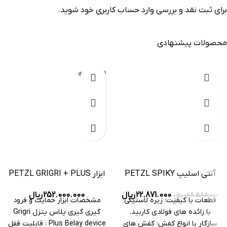
برای ثبت نقد و بررسی
وارد حساب کاربری خود
شوید.
محصولات پیشنهادی
-20%
اتمام موجودی
آنتی اسلیپ PETZL SPIKY
ابزار PETZL GRIGRI + PLUS
PLUS 2
252.000.000
ریال
22.871.000
ریال
28.588.000
ریال
مشخصات ابزار حمایت و فرود
قطعات با کیفیت: زیره لاستیکی
گیری گیری پلاس پتزل Grigri
با زائده های فولادی کاربید.
Plus Belay device : قابلیت قفل
سازگار با انواع کفش: کفش های