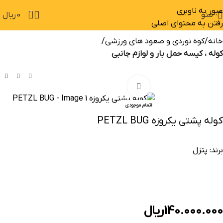
عبور به ناوبری
0
منو
0
ریال
رفتن به محتوای اصلی
خانه
کوه نوردی و صعود های ورزشی
کوله ، کیسه حمل بار و لوازم جانبی
بزرگنمایی تصویر
اتمام موجودی
کوله پشتی یکروزه PETZL BUG
برند:
پتزل
140.000.000
ریال