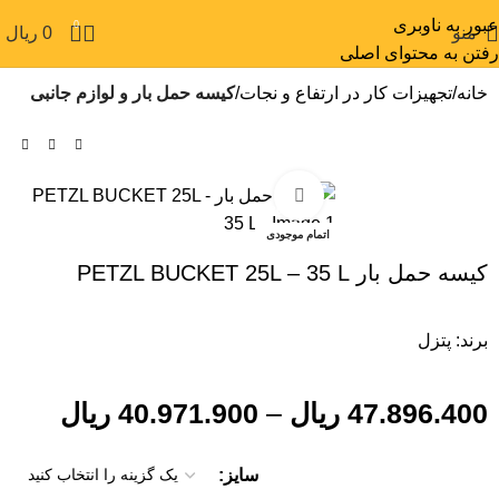
عبور به ناوبری
0
منو
0
ریال
رفتن به محتوای اصلی
خانه
تجهیزات کار در ارتفاع و نجات
کیسه حمل بار و لوازم جانبی
بزرگنمایی تصویر
-20%
اتمام موجودی
کیسه حمل بار PETZL BUCKET 25L – 35 L
برند:
پتزل
47.896.400
ریال
–
40.971.900
ریال
سایز