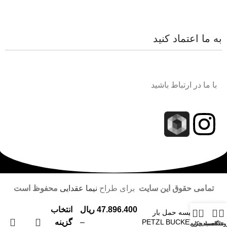
به ما اعتماد کنید
با ما در ارتباط باشید
تمامی حقوق این سایت
برای طراح
نیما عقدایی
محفوظ است
47.896.400
ریال
انتخاب
0
کیسه حمل بار
PETZL BUCKET
–
گزینه
وشگاه
علاقه مندی
سبد خرید
حساب کاربری من